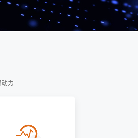
个
湃动力