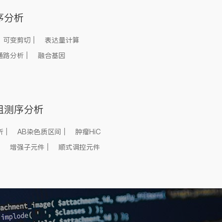
序分析
可变剪切
|
表达量计算
通路分析
|
融合基因
组测序分析
析
|
AB染色质区间
|
肿瘤HiC
增强子元件
|
顺式调控元件