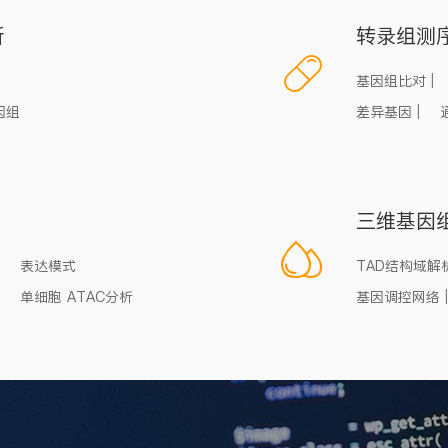
析
转录组测
基因组比对
|
因组
差异基因
|
三维基因
表达模式
TAD结构域解
单细胞 ATAC分析
基因调控网络
|